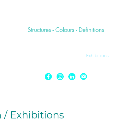
ome
Art Portfolio
About Me
Exhibitions
Conta
 / Exhibitions