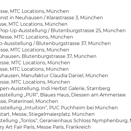
esse, MTC Locations, München
Kunst in Neuhausen / Klarastrasse 3, München
sse, MTC Locations, München
/ Pop-Up-Ausstellung / Blutenburgstrasse 25, München
Messe, MTC Locations, München
Up-Ausstellung / Blutenburgstrasse 37, München
esse, MTC Locations, München
euhausen, Blutenburgstrasse 37, München
esse, MTC Locations, München
sse, MTC Locations, München
euhausen, Manufaktur Claudia Daniel, München
esse, MTC Locations, München
ppen-Ausstellung, Indi Herbst Galerie, Starnberg
usstellung „PUR“, Blaues Haus, Diessen am Ammersee
se, Praterinsel, München
sstellung „Intuition“, PUC Puchheim bei München
start, Messe, Stiegelmaierplatz, München
sstellung „Tonlos“, Geranienhaus Schloss Nymphenburg
y Art Fair Paris, Messe Paris, Frankreich